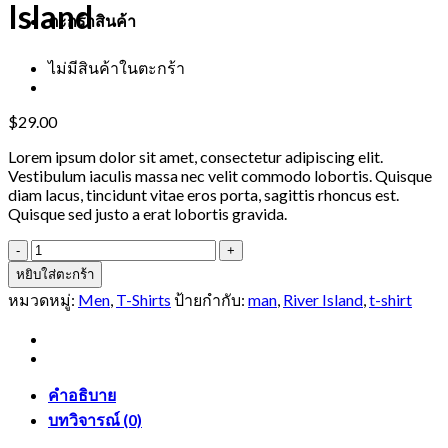
Island
ตะกร้าสินค้า
ไม่มีสินค้าในตะกร้า
$
29.00
Lorem ipsum dolor sit amet, consectetur adipiscing elit.
Vestibulum iaculis massa nec velit commodo lobortis. Quisque
diam lacus, tincidunt vitae eros porta, sagittis rhoncus est.
Quisque sed justo a erat lobortis gravida.
จำนวน
SS
หยิบใส่ตะกร้า
Crew
หมวดหมู่:
Men
,
T-Shirts
ป้ายกำกับ:
man
,
River Island
,
t-shirt
California
Sub
River
Island
ชิ้น
คำอธิบาย
บทวิจารณ์ (0)