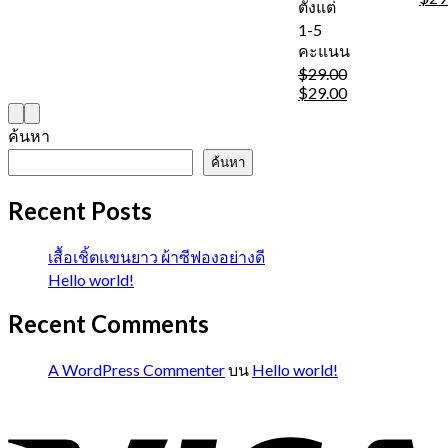
ตั้งแต่
pric
1-5
was
คะแนน
$29.
$
29.00
Original
Current
$
29.00
price
price
was:
is:
ค้นหา
$29.00.
$29.00.
ค้นหา
Recent Posts
เสื้อเชิ้ตแขนยาว ผ้าซีฟองอย่างดี
Hello world!
Recent Comments
A WordPress Commenter
บน
Hello world!