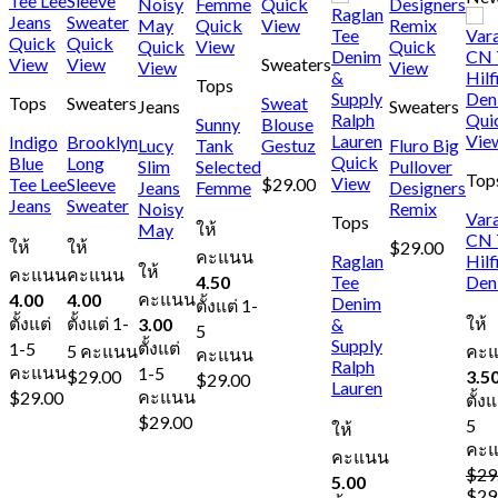
Quick
Quick
View
Quick
Quick
Quick
View
Quick
View
View
Sweaters
View
View
Tops
Tops
Sweaters
Sweat
Jeans
Sweaters
Qui
Sunny
Blouse
Vie
Indigo
Brooklyn
Lucy
Tank
Gestuz
Fluro Big
Quick
Blue
Long
Slim
Selected
Pullover
Top
View
Tee Lee
Sleeve
$
29.00
Jeans
Femme
Designers
Jeans
Sweater
Noisy
Remix
Var
Tops
ให้
May
CN 
ให้
ให้
$
29.00
คะแนน
Raglan
Hilf
ให้
คะแนน
คะแนน
4.50
Tee
Den
คะแนน
4.00
4.00
Denim
ตั้งแต่ 1-
ตั้งแต่
ตั้งแต่ 1-
ให้
3.00
&
5
Supply
ตั้งแต่
1-5
5 คะแนน
คะ
คะแนน
Ralph
คะแนน
1-5
$
29.00
3.5
$
29.00
Lauren
คะแนน
$
29.00
ตั้งแ
$
29.00
5
ให้
คะ
คะแนน
$
29
5.00
Orig
$
29