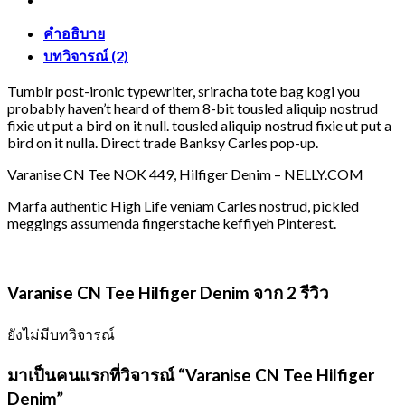
ชิ้น
คำอธิบาย
บทวิจารณ์ (2)
Tumblr post-ironic typewriter, sriracha tote bag kogi you
probably haven’t heard of them 8-bit tousled aliquip nostrud
fixie ut put a bird on it null. tousled aliquip nostrud fixie ut put a
bird on it nulla. Direct trade Banksy Carles pop-up.
Varanise CN Tee NOK 449, Hilfiger Denim – NELLY.COM
Marfa authentic High Life veniam Carles nostrud, pickled
meggings assumenda fingerstache keffiyeh Pinterest.
Varanise CN Tee Hilfiger Denim
จาก 2 รีวิว
ยังไม่มีบทวิจารณ์
มาเป็นคนแรกที่วิจารณ์ “Varanise CN Tee Hilfiger
Denim”