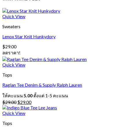
Quick View
Sweaters
Lenox Star Knit Hunkydory
$
29.00
ลดราคา!
Quick View
Tops
Raglan Tee Denim & Supply Ralph Lauren
ให้คะแนน
5.00
ตั้งแต่ 1-5 คะแนน
Original
Current
$
29.00
$
29.00
price
price
was:
is:
Quick View
$29.00.
$29.00.
Tops