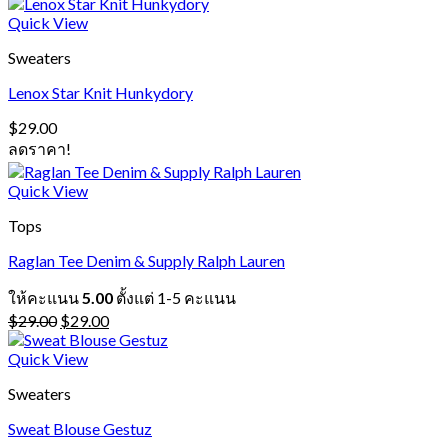
Quick View
Sweaters
Lenox Star Knit Hunkydory
$
29.00
ลดราคา!
Quick View
Tops
Raglan Tee Denim & Supply Ralph Lauren
ให้คะแนน
5.00
ตั้งแต่ 1-5 คะแนน
Original
Current
$
29.00
$
29.00
price
price
was:
is:
Quick View
$29.00.
$29.00.
Sweaters
Sweat Blouse Gestuz