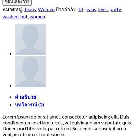
Lucy
หยิบใส่ตะกร้า
Slim
หมวดหมู่:
Jeans
,
Women
ป้ายกำกับ:
fit
,
jeans
,
levis
,
party
,
Jeans
washed-out
,
women
Noisy
May
ชิ้น
คำอธิบาย
บทวิจารณ์ (2)
Lorem ipsum dolor sit amet, consectetur adipiscing elit. Duis
condimentum pretium turpis, vel pulvinar diam vulputate quis.
Donec porttitor volutpat rutrum. Suspendisse suscipit arcu
velit, in rutrum est molestie in.