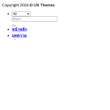
Copyright 2026 ©
UX Themes
ค้นหา:
หน้าหลัก
บทความ
เข้าสู่ระบบ
Newsletter
เข้าสู่ระบบ
ชื่อผู้ใช้หรือที่อยู่อีเมล
*
รหัสผ่าน
*
จำฉันไว้
เข้าสู่ระบบ
คุณจำรหัสผ่านไม่ได้?