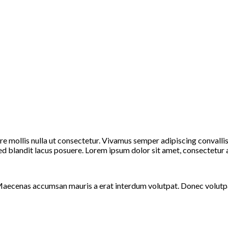
ere mollis nulla ut consectetur. Vivamus semper adipiscing convall
blandit lacus posuere. Lorem ipsum dolor sit amet, consectetur adi
Maecenas accumsan mauris a erat interdum volutpat. Donec volutpa