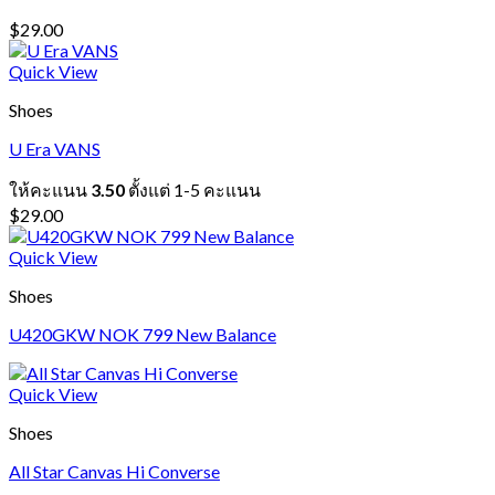
$
29.00
Quick View
Shoes
U Era VANS
ให้คะแนน
3.50
ตั้งแต่ 1-5 คะแนน
$
29.00
Quick View
Shoes
U420GKW NOK 799 New Balance
Quick View
Shoes
All Star Canvas Hi Converse